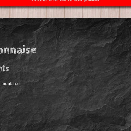
jonnaise
nts
a moutarde