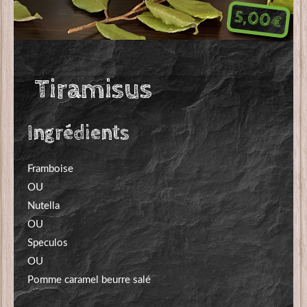
5,00€
Tiramisus
Ingrédients
Framboise
OU
Nutella
OU
Speculos
OU
Pomme caramel beurre salé